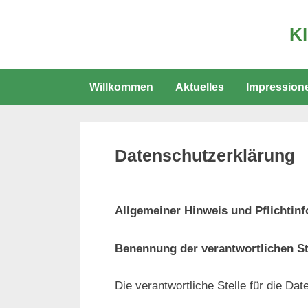
Skip
to
Kl
content
Ein
and
Willkommen
Aktuelles
Impression
Wor
Site
Datenschutzerklärung
Allgemeiner Hinweis und Pflichtin
Benennung der verantwortlichen St
Die verantwortliche Stelle für die Dat