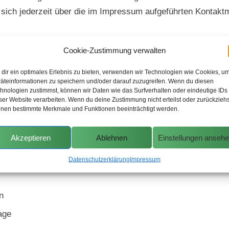
ich jederzeit über die im Impressum aufgeführten Kontakt
Cookie-Zustimmung verwalten
z der Übertragung vertraulicher Inhalte, die Sie an uns als
dir ein optimales Erlebnis zu bieten, verwenden wir Technologien wie Cookies, u
lung. Damit sind Daten, die Sie über diese Website übermitt
äteinformationen zu speichern und/oder darauf zuzugreifen. Wenn du diesen
hnologien zustimmst, können wir Daten wie das Surfverhalten oder eindeutige IDs
ung an der „https://“ Adresszeile Ihres Browsers und am Sc
ser Website verarbeiten. Wenn du deine Zustimmung nicht erteilst oder zurückziehs
nen bestimmte Merkmale und Funktionen beeinträchtigt werden.
Akzeptieren
Ablehnen
Einstellungen anseh
ichert der Provider der Website automatisch Informationen,
Datenschutzerklärung
Impressum
n
age