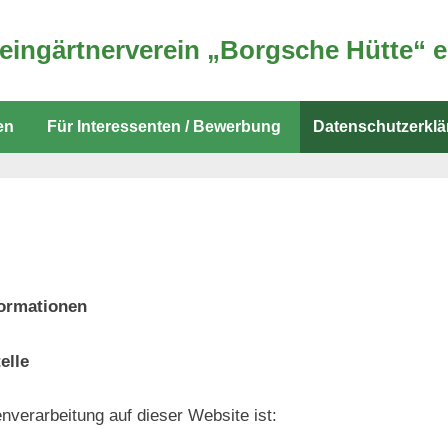
eingärtnerverein „Borgsche Hütte“ e
e
ere
en
Für Interessenten / Bewerbung
Datenschutzerkl
dPress-
.
formationen
elle
enverarbeitung auf dieser Website ist: