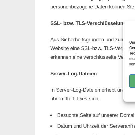
personenbezogene Daten können Sie s
SSL- bzw. TLS-Verschlüsselung
Aus Sicherheitsgründen und zum Schut
Um 
Website eine SSL-bzw. TLS-Verschlüsse
Ger
Tec
erkennen eine verschlüsselte Verbind
die
kön
Server-Log-Dateien
In Server-Log-Dateien erhebt und spe
übermittelt. Dies sind:
Besuchte Seite auf unserer Domai
Datum und Uhrzeit der Serveranfr