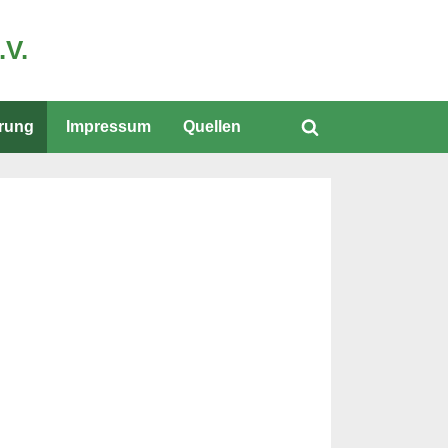
.V.
ärung
Impressum
Quellen
Toggle
search
form