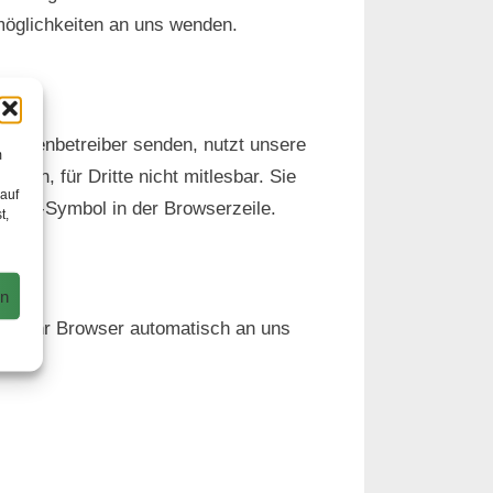
möglichkeiten an uns wenden.
 Seitenbetreiber senden, nutzt unsere
m
eln, für Dritte nicht mitlesbar. Sie
 auf
hloss-Symbol in der Browserzeile.
t,
en
 die Ihr Browser automatisch an uns